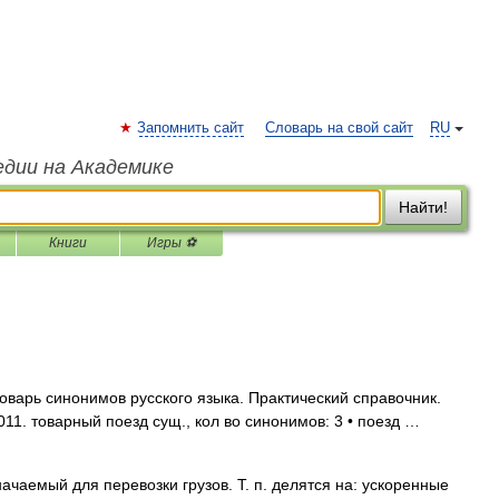
Запомнить сайт
Словарь на свой сайт
RU
едии на Академике
Найти!
Книги
Игры ⚽
ловарь синонимов русского языка. Практический справочник.
2011. товарный поезд сущ., кол во синонимов: 3 • поезд …
чаемый для перевозки грузов. Т. п. делятся на: ускоренные