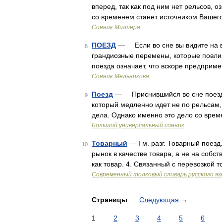
вперед, так как под ним нет рельсов, о
со временем станет источником Вашег
Сонник Миллера
ПОЕЗД
— Если во сне вы видите на во
8
грандиозные перемены, которые повлия
поезда означает, что вскоре предприме
Сонник Мельникова
Поезд
— Приснившийся во сне поезд п
9
который медленно идет не по рельсам, 
дела. Однако именно это дело со вре
Большой универсальный сонник
Товарный
— I м. разг. Товарный поезд.
10
рынок в качестве товара, а не на собс
как товар. 4. Связанный с перевозкой 
Современный толковый словарь русского я
Страницы
Следующая
→
1
2
3
4
5
6