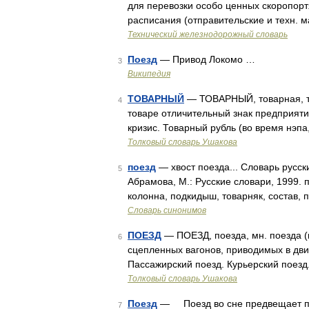
для перевозки особо ценных скоропорт
расписания (отправительские и техн.
Технический железнодорожный словарь
Поезд
— Привод Локомо …
3
Википедия
ТОВАРНЫЙ
— ТОВАРНЫЙ, товарная, то
4
товаре отличительный знак предприяти
кризис. Товарный рубль (во время нэп
Толковый словарь Ушакова
поезд
— хвост поезда... Словарь русск
5
Абрамова, М.: Русские словари, 1999. 
колонна, подкидыш, товарняк, состав, 
Словарь синонимов
ПОЕЗД
— ПОЕЗД, поезда, мн. поезда (п
6
сцепленных вагонов, приводимых в дви
Пассажирский поезд. Курьерский поезд
Толковый словарь Ушакова
Поезд
— Поезд во сне предвещает пут
7