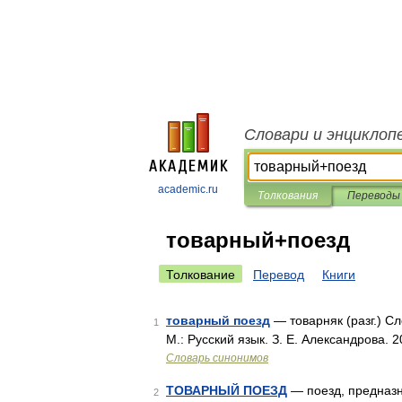
Словари и энциклоп
academic.ru
Толкования
Переводы
товарный+поезд
Толкование
Перевод
Книги
товарный поезд
— товарняк (разг.) С
1
М.: Русский язык. З. Е. Александрова. 
Словарь синонимов
ТОВАРНЫЙ ПОЕЗД
— поезд, предназна
2