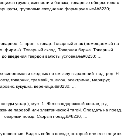
ящихся грузов, живности и багажа; товарные общесетевого
 маршруты, групповые ежедневно формируемые&#8230; …
варное. 1. прил. к товар. Товарный знак (помещаемый на
я, фирмы). Товарный склад. Товарная биржа. Товарный
а, до введения твердой валюты условная&#8230; …
их синонимов и сходных по смыслу выражений. под. ред. Н.
поезд товарник, трамвай, эшелон, электричка, маршрут,
паровик, кукушка, вереница,&#8230; …
оезды устар.), муж. 1. Железнодорожный состав, р д
жение паровой или электрической тягой. Опоздать на поезд.
. Товарный поезд. Скорый поезд.&#8230; …
ешествие. Видеть себя в поезде, который еле еле тащится