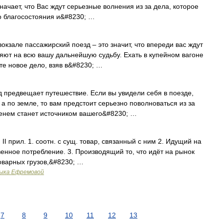
значает, что Вас ждут серьезные волнения из за дела, которое
о благосостояния и&#8230; …
кзале пассажирский поезд – это значит, что впереди вас ждут
ют на всю вашу дальнейшую судьбу. Ехать в купейном вагоне
те новое дело, взяв в&#8230; …
редвещает путешествие. Если вы увидели себя в поезде,
а по земле, то вам предстоит серьезно поволноваться из за
менем станет источником вашего&#8230; …
 II прил. 1. соотн. с сущ. товар, связанный с ним 2. Идущий на
твенное потребление. 3. Производящий то, что идёт на рынок
товарных грузов,&#8230; …
зыка Ефремовой
7
8
9
10
11
12
13