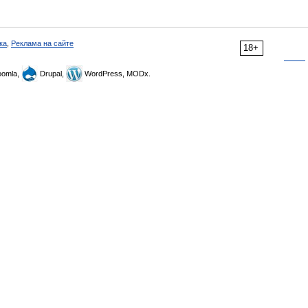
ка
,
Реклама на сайте
18+
omla,
Drupal,
WordPress, MODx.